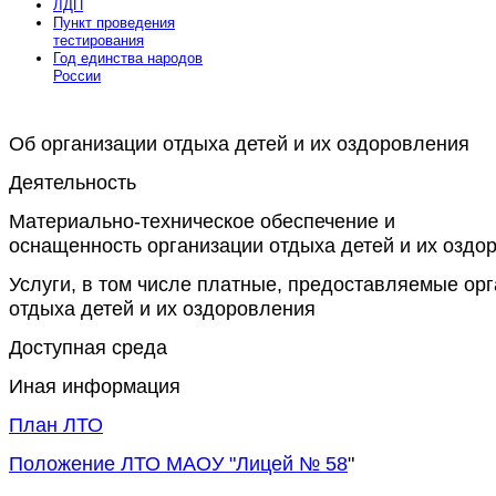
ЛДП
Пункт проведения
тестирования
Год единства народов
России
Об организации отдыха детей и их оздоровления
Расширения Joomla 3
Деятельность
Материально-техническое обеспечение и
оснащенность организации отдыха детей и их оздо
Услуги, в том числе платные, предоставляемые ор
отдыха детей и их оздоровления
Доступная среда
Иная информация
План ЛТО
Положение ЛТО МАОУ "Лицей № 58
"