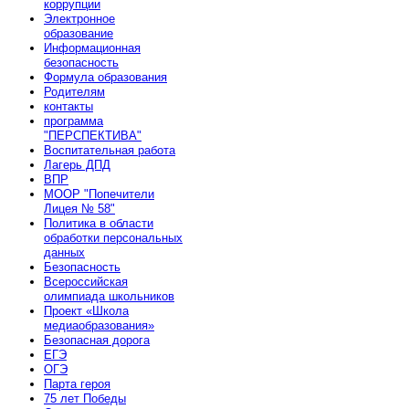
коррупции
Электронное
образование
Информационная
безопасность
Формула образования
Родителям
контакты
программа
"ПЕРСПЕКТИВА"
Воспитательная работа
Лагерь ДПД
ВПР
МООР "Попечители
Лицея № 58"
Политика в области
обработки персональных
данных
Безопасность
Всероссийская
олимпиада школьников
Проект «Школа
медиаобразования»
Безопасная дорога
ЕГЭ
ОГЭ
Парта героя
75 лет Победы