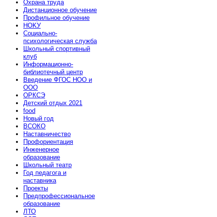
Охрана труда
Дистанционное обучение
Профильное обучение
HOKУ
Социально-
психологическая служба
Школьный спортивный
клуб
Информационно-
библиотечный центр
Введение ФГОС НОО и
ООО
ОРКСЭ
Детский отдых 2021
food
Новый год
ВСОКО
Наставничество
Профориентация
Инженерное
образование
Школьный театр
Год педагога и
наставника
Проекты
Предпрофессиональное
образование
ЛТО