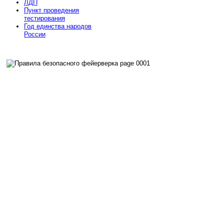
ЛДП
Пункт проведения
тестирования
Год единства народов
России
nachodki.ru
интернет-магазин