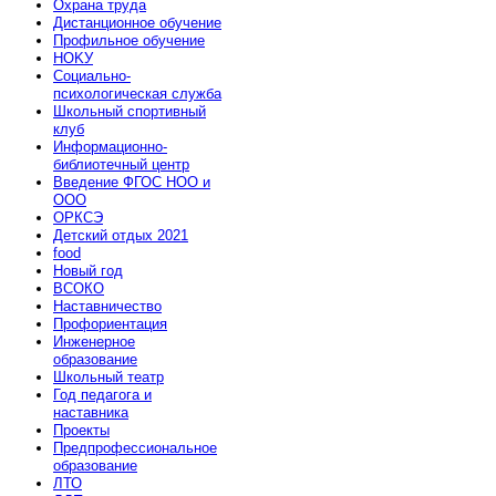
Охрана труда
Дистанционное обучение
Профильное обучение
HOKУ
Социально-
психологическая служба
Школьный спортивный
клуб
Информационно-
библиотечный центр
Введение ФГОС НОО и
ООО
ОРКСЭ
Детский отдых 2021
food
Новый год
ВСОКО
Наставничество
Профориентация
Инженерное
образование
Школьный театр
Год педагога и
наставника
Проекты
Предпрофессиональное
образование
ЛТО