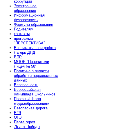
коррупции
Электронное
образование
Информационная
безопасность
Формула образования
Родителям
контакты
программа
"ПЕРСПЕКТИВА"
Воспитательная работа
Лагерь ДПД
ВПР
МООР "Попечители
Лицея № 58"
Политика в области
обработки персональных
данных
Безопасность
Всероссийская
олимпиада школьников
Проект «Школа
медиаобразования»
Безопасная дорога
ЕГЭ
ОГЭ
Парта героя
75 лет Победы