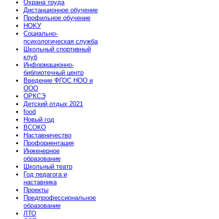
Охрана труда
Дистанционное обучение
Профильное обучение
HOKУ
Социально-
психологическая служба
Школьный спортивный
клуб
Информационно-
библиотечный центр
Введение ФГОС НОО и
ООО
ОРКСЭ
Детский отдых 2021
food
Новый год
ВСОКО
Наставничество
Профориентация
Инженерное
образование
Школьный театр
Год педагога и
наставника
Проекты
Предпрофессиональное
образование
ЛТО