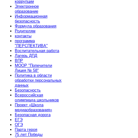
коррупции
Электронное
образование
Информационная
безопасность
Формула образования
Родителям
контакты
программа
"ПЕРСПЕКТИВА"
Воспитательная работа
Лагерь ДПД
ВПР
МООР "Попечители
Лицея № 58"
Политика в области
обработки персональных
данных
Безопасность
Всероссийская
олимпиада школьников
Проект «Школа
медиаобразования»
Безопасная дорога
ЕГЭ
ОГЭ
Парта героя
75 лет Победы