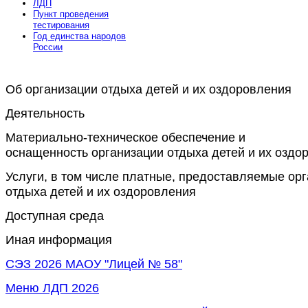
ЛДП
Пункт проведения
тестирования
Год единства народов
России
Об организации отдыха детей и их оздоровления
Все для
Joomla
. Бесплатные шаблоны и расширения.
Деятельность
Материально-техническое обеспечение и
оснащенность организации отдыха детей и их оздо
Услуги, в том числе платные, предоставляемые ор
отдыха детей и их оздоровления
Доступная среда
Иная информация
СЭЗ 2026 МАОУ "Лицей № 58"
Меню ЛДП 2026